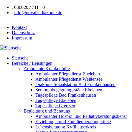
Direkt
.
036020 / 711 - 0
zum
.
info@novalis-diakonie.de
Inhalt
Kontakt
Datenschutz
Header
Impressum
Navigation
Startseite
Bereiche / Leistungen
Hauptnavigation
Ambulante Krankenhilfe
Ambulanter Pflegedienst Ebeleben
Ambulanter Pflegedienst Weißensee
Diakonie Sozialstation Bad Frankenhausen
Seniorenbegegnungsstätte Ebeleben
Tagespflege Bad Frankenhausen
Tagespflege Ebeleben
Tagespflege Greußen
Begleitung und Beratung
Ambulanter Hospiz- und Palliativberatungsdienst
Erziehungs- und Familienberatungsstelle
Lebensberatung Kyffhäuserkreis