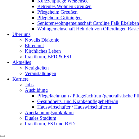
Kurzzeitpflege Weißensee
Betreutes Wohnen Greußen
Pflegeheim Greußen
Pflegeheim Grüningen
Seniorenwohngemeinschaft Caroline Falk Ebeleben
Wohngemeinschaft Heinrich von Ofterdingen Rast
Über uns
Novalis Diakonie
Ehrenamt
Kirchliches Leben
Praktikum, BFD & FSJ
Aktuelles
Neuigkeiten
Veranstaltungen
Karriere
Jobs
Ausbildung
Pflegefachmann / Pflegefachfrau (generalistische P
Gesundheits- und Krankenpflegehelfer/in
Hauswirtschafter / Hauswirtschafterin
Anerkennungspraktikum
Duales Studium
Praktikum, FSJ und BFD