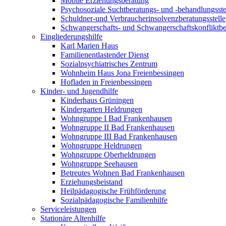
Mobile Erziehungsberatung
Psychosoziale Suchtberatungs- und -behandlungsste
Schuldner-und Verbraucherinsolvenzberatungsstelle
Schwangerschafts- und Schwangerschaftskonfliktber
Eingliederungshilfe
Karl Marien Haus
Familienentlastender Dienst
Sozialpsychiatrisches Zentrum
Wohnheim Haus Jona Freienbessingen
Hofladen in Freienbessingen
Kinder- und Jugendhilfe
Kinderhaus Grüningen
Kindergarten Heldrungen
Wohngruppe I Bad Frankenhausen
Wohngruppe II Bad Frankenhausen
Wohngruppe III Bad Frankenhausen
Wohngruppe Heldrungen
Wohngruppe Oberheldrungen
Wohngruppe Seehausen
Betreutes Wohnen Bad Frankenhausen
Erziehungsbeistand
Heilpädagogische Frühförderung
Sozialpädagogische Familienhilfe
Serviceleistungen
Stationäre Altenhilfe