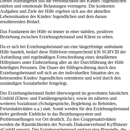
Dieses Hilfeangebot soll die Persönlichkeit des Kindes /Jugendlichen
stärken und emotionale Belastungen verringern. Die konkreten
Aufgaben und Ziele der Hilfe ergeben sich aus der aktuellen
Lebenssituation des Kindes/ Jugendlichen und dem daraus
resultierenden Bedarf.
Das Fundament der Hilfe ist immer in einer stabilen, positiven
Beziehung zwischen Erziehungsbeistand und Klient zu sehen.
Da es sich bei Erziehungsbeistand um eine längerfristige ambulante
Hilfe handelt, bedarf diese Hilfeform entsprechend §36 SGBVIII der
Aufstellung und regelmäßigen Fortschreibung eines detaillierten
Hilfeplanes unter Einbeziehung aller an der Durchführung der Hilfe
beteiligten Personen. Die Dauer der Hilfegewährung durch den
Erziehungsbeistand soll sich an der individuellen Situation des zu
betreuenden Kindes/ Jugendlichen orientieren und wird durch den
zuständigen Sozialarbeiter festgelegt.
Der Erziehungsbeistand findet überwiegend im gewohnten häuslichen
Umfeld (Eltern- und Familiengespräche), sowie im näheren und
weiteren Sozialraum (Schulgespräche, Begleitung zu Behörden,
Freizeitaktivitäten u.a.) statt. Somit werden für den Erziehungsbeistand
tiefer greifende Einblicke in das Beziehungssystem und
Problemstellungen vor Ort deutlich. Zu den Gruppenaktivitäten
werden die Räumlichkeiten der Novalis Diakonieverbund Kyffhäuser
gGmbH genutzt. Der Erziehungsbeistand umfasst eine Planstelle, die