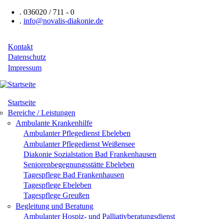
Direkt
.
036020 / 711 - 0
zum
.
info@novalis-diakonie.de
Inhalt
Kontakt
Header
Datenschutz
Impressum
Navigation
Startseite
Hauptnavigation
Bereiche / Leistungen
Ambulante Krankenhilfe
Ambulanter Pflegedienst Ebeleben
Ambulanter Pflegedienst Weißensee
Diakonie Sozialstation Bad Frankenhausen
Seniorenbegegnungsstätte Ebeleben
Tagespflege Bad Frankenhausen
Tagespflege Ebeleben
Tagespflege Greußen
Begleitung und Beratung
Ambulanter Hospiz- und Palliativberatungsdienst