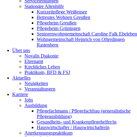
Serviceleistungen
Stationäre Altenhilfe
Kurzzeitpflege Weißensee
Betreutes Wohnen Greußen
Pflegeheim Greußen
Pflegeheim Grüningen
Seniorenwohngemeinschaft Caroline Falk Ebeleben
Wohngemeinschaft Heinrich von Ofterdingen
Rastenberg
Über uns
Novalis Diakonie
Ehrenamt
Kirchliches Leben
Praktikum, BFD & FSJ
Aktuelles
Neuigkeiten
Veranstaltungen
Karriere
Jobs
Ausbildung
Pflegefachmann / Pflegefachfrau (generalistische
Pflegeausbildung)
Gesundheits- und Krankenpflegehelfer/in
Hauswirtschafter / Hauswirtschafterin
Anerkennungspraktikum