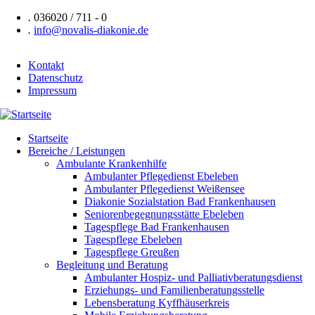
Direkt
.
036020 / 711 - 0
zum
.
info@novalis-diakonie.de
Inhalt
Kontakt
Datenschutz
Header
Impressum
Navigation
Startseite
Bereiche / Leistungen
Hauptnavigation
Ambulante Krankenhilfe
Ambulanter Pflegedienst Ebeleben
Ambulanter Pflegedienst Weißensee
Diakonie Sozialstation Bad Frankenhausen
Seniorenbegegnungsstätte Ebeleben
Tagespflege Bad Frankenhausen
Tagespflege Ebeleben
Tagespflege Greußen
Begleitung und Beratung
Ambulanter Hospiz- und Palliativberatungsdienst
Erziehungs- und Familienberatungsstelle
Lebensberatung Kyffhäuserkreis