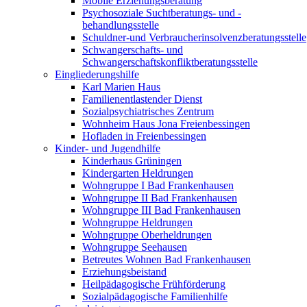
Mobile Erziehungsberatung
Psychosoziale Suchtberatungs- und -
behandlungsstelle
Schuldner-und Verbraucherinsolvenzberatungsstelle
Schwangerschafts- und
Schwangerschaftskonfliktberatungsstelle
Eingliederungshilfe
Karl Marien Haus
Familienentlastender Dienst
Sozialpsychiatrisches Zentrum
Wohnheim Haus Jona Freienbessingen
Hofladen in Freienbessingen
Kinder- und Jugendhilfe
Kinderhaus Grüningen
Kindergarten Heldrungen
Wohngruppe I Bad Frankenhausen
Wohngruppe II Bad Frankenhausen
Wohngruppe III Bad Frankenhausen
Wohngruppe Heldrungen
Wohngruppe Oberheldrungen
Wohngruppe Seehausen
Betreutes Wohnen Bad Frankenhausen
Erziehungsbeistand
Heilpädagogische Frühförderung
Sozialpädagogische Familienhilfe