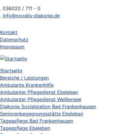
Direkt
.
036020 / 711 - 0
zum
.
info@novalis-diakonie.de
Inhalt
Kontakt
Header
Datenschutz
Impressum
Navigation
Startseite
Hauptnavigation
Bereiche / Leistungen
Ambulante Krankenhilfe
Ambulanter Pflegedienst Ebeleben
Ambulanter Pflegedienst Weißensee
Diakonie Sozialstation Bad Frankenhausen
Seniorenbegegnungsstätte Ebeleben
Tagespflege Bad Frankenhausen
Tagespflege Ebeleben