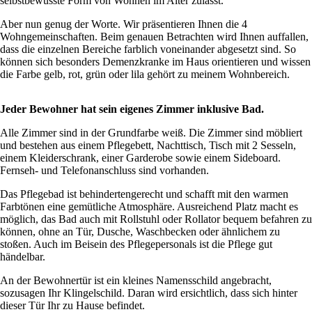
selbstbewusste Form von Wohnen im Alter zulässt.
Aber nun genug der Worte. Wir präsentieren Ihnen die 4
Wohngemeinschaften. Beim genauen Betrachten wird Ihnen auffallen,
dass die einzelnen Bereiche farblich voneinander abgesetzt sind. So
können sich besonders Demenzkranke im Haus orientieren und wissen
die Farbe gelb, rot, grün oder lila gehört zu meinem Wohnbereich.
Jeder Bewohner hat sein eigenes Zimmer inklusive Bad.
Alle Zimmer sind in der Grundfarbe weiß. Die Zimmer sind möbliert
und bestehen aus einem Pflegebett, Nachttisch, Tisch mit 2 Sesseln,
einem Kleiderschrank, einer Garderobe sowie einem Sideboard.
Fernseh- und Telefonanschluss sind vorhanden.
Das Pflegebad ist behindertengerecht und schafft mit den warmen
Farbtönen eine gemütliche Atmosphäre. Ausreichend Platz macht es
möglich, das Bad auch mit Rollstuhl oder Rollator bequem befahren zu
können, ohne an Tür, Dusche, Waschbecken oder ähnlichem zu
stoßen. Auch im Beisein des Pflegepersonals ist die Pflege gut
händelbar.
An der Bewohnertür ist ein kleines Namensschild angebracht,
sozusagen Ihr Klingelschild. Daran wird ersichtlich, dass sich hinter
dieser Tür Ihr zu Hause befindet.