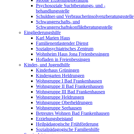
Mobile Erziehungsberatung
Psychosoziale Suchtberatungs- und -
behandlungsstelle
Schuldner-und Verbraucherinsolvenzberatungsstelle
Schwangerschafts- und
Schwangerschaftskonfliktberatungsstelle
Eingliederungshilfe
Karl Marien Haus
Familienentlastender Dienst
Sozialpsychiatrisches Zentrum
Wohnheim Haus Jona Freienbessingen
Hofladen in Freienbessingen
Kinder- und Jugendhilfe
Kinderhaus Grüningen
Kindergarten Heldrungen
Wohngruppe I Bad Frankenhausen
Wohngruppe II Bad Frankenhausen
Wohngruppe III Bad Frankenhausen
Wohngruppe Heldrungen
Wohngruppe Oberheldrungen
Wohngruppe Seehausen
Betreutes Wohnen Bad Frankenhausen
Erziehungsbeistand
Heilpädagogische Frühförderung
Sozialpädagogische Familienhilfe