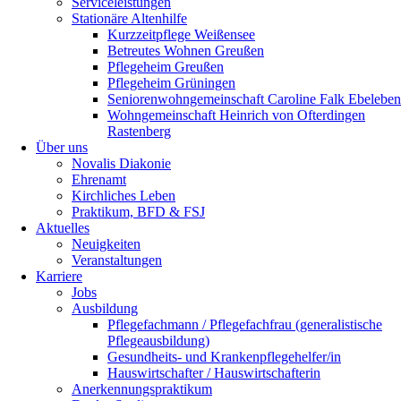
Serviceleistungen
Stationäre Altenhilfe
Kurzzeitpflege Weißensee
Betreutes Wohnen Greußen
Pflegeheim Greußen
Pflegeheim Grüningen
Seniorenwohngemeinschaft Caroline Falk Ebeleben
Wohngemeinschaft Heinrich von Ofterdingen
Rastenberg
Über uns
Novalis Diakonie
Ehrenamt
Kirchliches Leben
Praktikum, BFD & FSJ
Aktuelles
Neuigkeiten
Veranstaltungen
Karriere
Jobs
Ausbildung
Pflegefachmann / Pflegefachfrau (generalistische
Pflegeausbildung)
Gesundheits- und Krankenpflegehelfer/in
Hauswirtschafter / Hauswirtschafterin
Anerkennungspraktikum