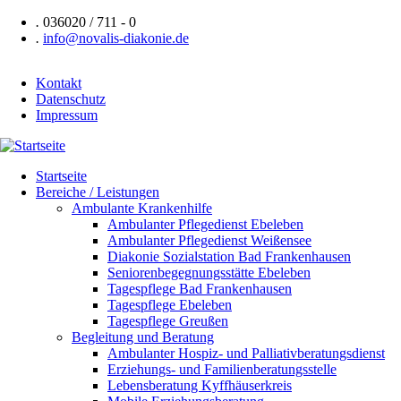
Direkt
.
036020 / 711 - 0
zum
.
info@novalis-diakonie.de
Inhalt
Kontakt
Datenschutz
Header
Impressum
Navigation
Startseite
Bereiche / Leistungen
Hauptnavigation
Ambulante Krankenhilfe
Ambulanter Pflegedienst Ebeleben
Ambulanter Pflegedienst Weißensee
Diakonie Sozialstation Bad Frankenhausen
Seniorenbegegnungsstätte Ebeleben
Tagespflege Bad Frankenhausen
Tagespflege Ebeleben
Tagespflege Greußen
Begleitung und Beratung
Ambulanter Hospiz- und Palliativberatungsdienst
Erziehungs- und Familienberatungsstelle
Lebensberatung Kyffhäuserkreis