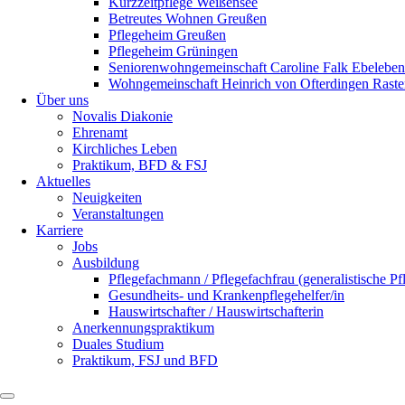
Kurzzeitpflege Weißensee
Betreutes Wohnen Greußen
Pflegeheim Greußen
Pflegeheim Grüningen
Seniorenwohngemeinschaft Caroline Falk Ebeleben
Wohngemeinschaft Heinrich von Ofterdingen Rast
Über uns
Novalis Diakonie
Ehrenamt
Kirchliches Leben
Praktikum, BFD & FSJ
Aktuelles
Neuigkeiten
Veranstaltungen
Karriere
Jobs
Ausbildung
Pflegefachmann / Pflegefachfrau (generalistische P
Gesundheits- und Krankenpflegehelfer/in
Hauswirtschafter / Hauswirtschafterin
Anerkennungspraktikum
Duales Studium
Praktikum, FSJ und BFD