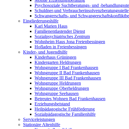
Mobile Erziehungsberatung
Psychosoziale Suchtberatungs- und -behandlungsste
Schuldner-und Verbraucherinsolvenzberatungsstelle
Schwangerschafts- und Schwangerschaftskonfliktber
Eingliederungshilfe
Karl Marien Haus
Familienentlastender Dienst
Sozialpsychiatrisches Zentrum
Wohnheim Haus Jona Freienbessingen
Hofladen in Freienbessingen
Kinder- und Jugendhilfe
Kinderhaus Grüningen
Kindergarten Heldrungen
Wohngruppe I Bad Frankenhausen
Wohngruppe II Bad Frankenhausen
Wohngruppe III Bad Frankenhausen
Wohngruppe Heldrungen
Wohngruppe Oberheldrungen
Wohngruppe Seehausen
Betreutes Wohnen Bad Frankenhausen
Erziehungsbeistand
Heilpädagogische Frühförderung
Sozialpädagogische Familienhilfe
Serviceleistungen
Stationäre Altenhilfe