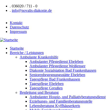
Direkt
.
036020 / 711 - 0
zum
.
info@novalis-diakonie.de
Inhalt
Kontakt
Datenschutz
Header
Impressum
Navigation
Startseite
Bereiche / Leistungen
Hauptnavigation
Ambulante Krankenhilfe
Ambulanter Pflegedienst Ebeleben
Ambulanter Pflegedienst Weißensee
Diakonie Sozialstation Bad Frankenhausen
Seniorenbegegnungsstätte Ebeleben
Tagespflege Bad Frankenhausen
Tagespflege Ebeleben
Tagespflege Greußen
Begleitung und Beratung
Ambulanter Hospiz- und Palliativberatungsdienst
Erziehungs- und Familienberatungsstelle
Lebensberatung Kyffhäuserkreis