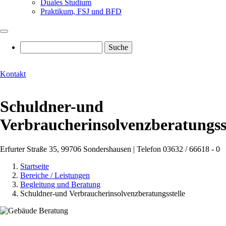
Duales Studium
Praktikum, FSJ und BFD
Suche
Kontakt
Schuldner-und
Verbraucherinsolvenzberatungss
Erfurter Straße 35, 99706 Sondershausen | Telefon 03632 / 66618 - 0
Startseite
Bereiche / Leistungen
Pfadnavigation
Begleitung und Beratung
Schuldner-und Verbraucherinsolvenzberatungsstelle
Image