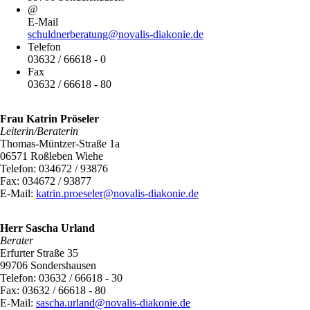
@
E-Mail
schuldnerberatung@novalis-diakonie.de
Telefon
03632 / 66618 - 0
Fax
03632 / 66618 - 80
Frau Katrin Pröseler
Leiterin/Beraterin
Thomas-Müntzer-Straße 1a
06571 Roßleben Wiehe
Telefon: 034672 / 93876
Fax: 034672 / 93877
E-Mail:
katrin.proeseler@novalis-diakonie.de
Herr Sascha Urland
Berater
Erfurter Straße 35
99706 Sondershausen
Telefon: 03632 / 66618 - 30
Fax: 03632 / 66618 - 80
E-Mail:
sascha.urland@novalis-diakonie.de