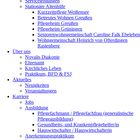
Serviceleistungen
Stationäre Altenhilfe
Kurzzeitpflege Weißensee
Betreutes Wohnen Greußen
Pflegeheim Greußen
Pflegeheim Grüningen
Seniorenwohngemeinschaft Caroline Falk Ebeleben
Wohngemeinschaft Heinrich von Ofterdingen
Rastenberg
Über uns
Novalis Diakonie
Ehrenamt
Kirchliches Leben
Praktikum, BFD & FSJ
Aktuelles
Neuigkeiten
Veranstaltungen
Karriere
Jobs
Ausbildung
Pflegefachmann / Pflegefachfrau (generalistische
Pflegeausbildung)
Gesundheits- und Krankenpflegehelfer/in
Hauswirtschafter / Hauswirtschafterin
Anerkennungspraktikum