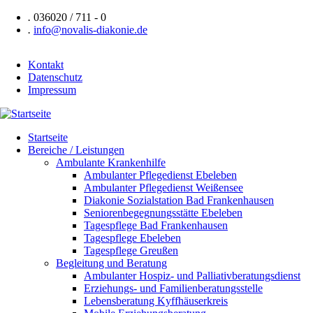
Direkt
.
036020 / 711 - 0
zum
.
info@novalis-diakonie.de
Inhalt
Kontakt
Datenschutz
Header
Impressum
Navigation
Startseite
Bereiche / Leistungen
Hauptnavigation
Ambulante Krankenhilfe
Ambulanter Pflegedienst Ebeleben
Ambulanter Pflegedienst Weißensee
Diakonie Sozialstation Bad Frankenhausen
Seniorenbegegnungsstätte Ebeleben
Tagespflege Bad Frankenhausen
Tagespflege Ebeleben
Tagespflege Greußen
Begleitung und Beratung
Ambulanter Hospiz- und Palliativberatungsdienst
Erziehungs- und Familienberatungsstelle
Lebensberatung Kyffhäuserkreis