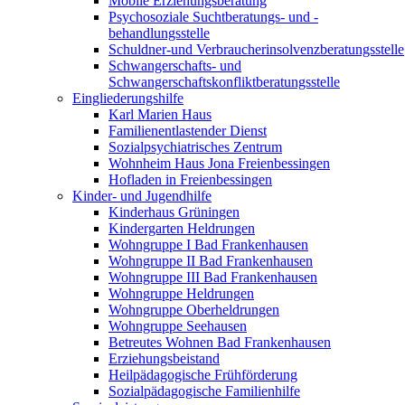
Mobile Erziehungsberatung
Psychosoziale Suchtberatungs- und -
behandlungsstelle
Schuldner-und Verbraucherinsolvenzberatungsstelle
Schwangerschafts- und
Schwangerschaftskonfliktberatungsstelle
Eingliederungshilfe
Karl Marien Haus
Familienentlastender Dienst
Sozialpsychiatrisches Zentrum
Wohnheim Haus Jona Freienbessingen
Hofladen in Freienbessingen
Kinder- und Jugendhilfe
Kinderhaus Grüningen
Kindergarten Heldrungen
Wohngruppe I Bad Frankenhausen
Wohngruppe II Bad Frankenhausen
Wohngruppe III Bad Frankenhausen
Wohngruppe Heldrungen
Wohngruppe Oberheldrungen
Wohngruppe Seehausen
Betreutes Wohnen Bad Frankenhausen
Erziehungsbeistand
Heilpädagogische Frühförderung
Sozialpädagogische Familienhilfe