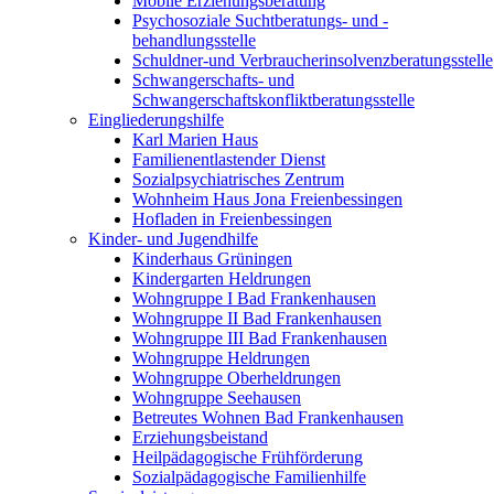
Mobile Erziehungsberatung
Psychosoziale Suchtberatungs- und -
behandlungsstelle
Schuldner-und Verbraucherinsolvenzberatungsstelle
Schwangerschafts- und
Schwangerschaftskonfliktberatungsstelle
Eingliederungshilfe
Karl Marien Haus
Familienentlastender Dienst
Sozialpsychiatrisches Zentrum
Wohnheim Haus Jona Freienbessingen
Hofladen in Freienbessingen
Kinder- und Jugendhilfe
Kinderhaus Grüningen
Kindergarten Heldrungen
Wohngruppe I Bad Frankenhausen
Wohngruppe II Bad Frankenhausen
Wohngruppe III Bad Frankenhausen
Wohngruppe Heldrungen
Wohngruppe Oberheldrungen
Wohngruppe Seehausen
Betreutes Wohnen Bad Frankenhausen
Erziehungsbeistand
Heilpädagogische Frühförderung
Sozialpädagogische Familienhilfe