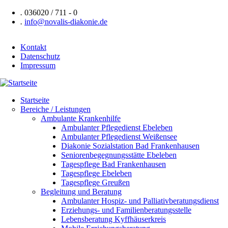
Direkt
.
036020 / 711 - 0
zum
.
info@novalis-diakonie.de
Inhalt
Kontakt
Datenschutz
Header
Impressum
Navigation
Startseite
Bereiche / Leistungen
Hauptnavigation
Ambulante Krankenhilfe
Ambulanter Pflegedienst Ebeleben
Ambulanter Pflegedienst Weißensee
Diakonie Sozialstation Bad Frankenhausen
Seniorenbegegnungsstätte Ebeleben
Tagespflege Bad Frankenhausen
Tagespflege Ebeleben
Tagespflege Greußen
Begleitung und Beratung
Ambulanter Hospiz- und Palliativberatungsdienst
Erziehungs- und Familienberatungsstelle
Lebensberatung Kyffhäuserkreis