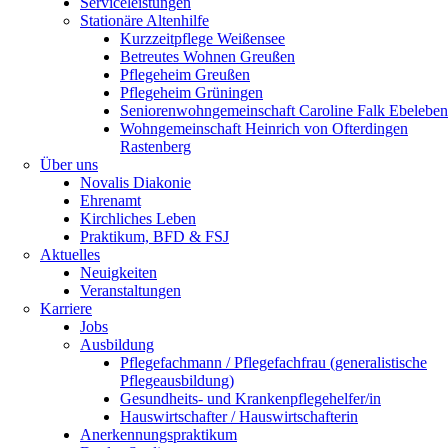
Serviceleistungen
Stationäre Altenhilfe
Kurzzeitpflege Weißensee
Betreutes Wohnen Greußen
Pflegeheim Greußen
Pflegeheim Grüningen
Seniorenwohngemeinschaft Caroline Falk Ebeleben
Wohngemeinschaft Heinrich von Ofterdingen
Rastenberg
Über uns
Novalis Diakonie
Ehrenamt
Kirchliches Leben
Praktikum, BFD & FSJ
Aktuelles
Neuigkeiten
Veranstaltungen
Karriere
Jobs
Ausbildung
Pflegefachmann / Pflegefachfrau (generalistische
Pflegeausbildung)
Gesundheits- und Krankenpflegehelfer/in
Hauswirtschafter / Hauswirtschafterin
Anerkennungspraktikum