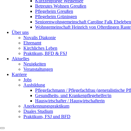
Kurzzeitpflege Weißensee
Betreutes Wohnen Greußen
Pflegeheim Greußen
Pflegeheim Grüningen
Seniorenwohngemeinschaft Caroline Falk Ebeleben
Wohngemeinschaft Heinrich von Ofterdingen Rast
Über uns
Novalis Diakonie
Ehrenamt
Kirchliches Leben
Praktikum, BFD & FSJ
Aktuelles
Neuigkeiten
Veranstaltungen
Karriere
Jobs
Ausbildung
Pflegefachmann / Pflegefachfrau (generalistische P
Gesundheits- und Krankenpflegehelfer/in
Hauswirtschafter / Hauswirtschafterin
Anerkennungspraktikum
Duales Studium
Praktikum, FSJ und BFD