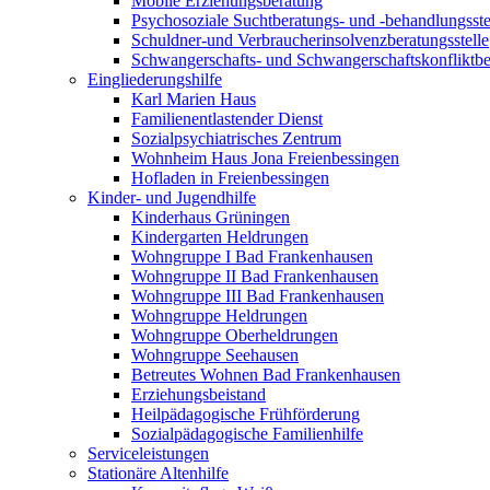
Mobile Erziehungsberatung
Psychosoziale Suchtberatungs- und -behandlungsste
Schuldner-und Verbraucherinsolvenzberatungsstelle
Schwangerschafts- und Schwangerschaftskonfliktber
Eingliederungshilfe
Karl Marien Haus
Familienentlastender Dienst
Sozialpsychiatrisches Zentrum
Wohnheim Haus Jona Freienbessingen
Hofladen in Freienbessingen
Kinder- und Jugendhilfe
Kinderhaus Grüningen
Kindergarten Heldrungen
Wohngruppe I Bad Frankenhausen
Wohngruppe II Bad Frankenhausen
Wohngruppe III Bad Frankenhausen
Wohngruppe Heldrungen
Wohngruppe Oberheldrungen
Wohngruppe Seehausen
Betreutes Wohnen Bad Frankenhausen
Erziehungsbeistand
Heilpädagogische Frühförderung
Sozialpädagogische Familienhilfe
Serviceleistungen
Stationäre Altenhilfe