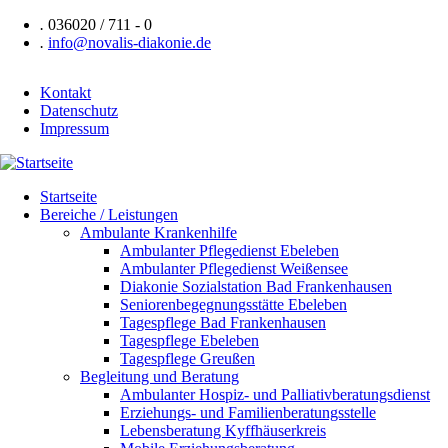
Direkt
.
036020 / 711 - 0
zum
.
info@novalis-diakonie.de
Inhalt
Kontakt
Datenschutz
Header
Impressum
Navigation
Startseite
Bereiche / Leistungen
Hauptnavigation
Ambulante Krankenhilfe
Ambulanter Pflegedienst Ebeleben
Ambulanter Pflegedienst Weißensee
Diakonie Sozialstation Bad Frankenhausen
Seniorenbegegnungsstätte Ebeleben
Tagespflege Bad Frankenhausen
Tagespflege Ebeleben
Tagespflege Greußen
Begleitung und Beratung
Ambulanter Hospiz- und Palliativberatungsdienst
Erziehungs- und Familienberatungsstelle
Lebensberatung Kyffhäuserkreis