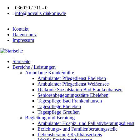
Direkt
.
036020 / 711 - 0
zum
.
info@novalis-diakonie.de
Inhalt
Kontakt
Datenschutz
Header
Impressum
Navigation
Startseite
Bereiche / Leistungen
Hauptnavigation
Ambulante Krankenhilfe
Ambulanter Pflegedienst Ebeleben
Ambulanter Pflegedienst Weißensee
Diakonie Sozialstation Bad Frankenhausen
Seniorenbegegnungsstätte Ebeleben
Tagespflege Bad Frankenhausen
Tagespflege Ebeleben
Tagespflege Greußen
Begleitung und Beratung
Ambulanter Hospiz- und Palliativberatungsdienst
Erziehungs- und Familienberatungsstelle
Lebensberatung Kyffhäuserkreis