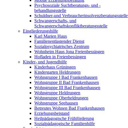
Mobile Erziehungsberatung
Psychosoziale Suchtberatungs- und -
behandlungsstelle
Schuldner-und Verbraucherinsolvenzberatungsstelle
Schwangerschafts- und
Schwangerschaftskonfliktberatungsstelle
Eingliederungshilfe
Karl Marien Haus
Familienentlastender Dienst
Sozialpsychiatrisches Zentrum
Wohnheim Haus Jona Freienbessingen
Hofladen in Freienbessingen
Kinder- und Jugendhilfe
Kinderhaus Grüningen
Kindergarten Heldrungen
Wohngruppe I Bad Frankenhausen
Wohngruppe II Bad Frankenhausen
Wohngruppe III Bad Frankenhausen
Wohngruppe Heldrungen
Wohngruppe Oberheldrungen
Wohngruppe Seehausen
Betreutes Wohnen Bad Frankenhausen
Erziehungsbeistand
Heilpädagogische Frühförderung
Sozialpädagogische Familienhilfe