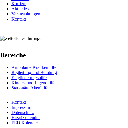
Karriere
Aktuelles
Veranstaltungen
Kontakt
Bereiche
Ambulante Krankenhilfe
Begleitung und Beratung
Eingliederungshilfe
Kinder- und Jugendhilfe
Stationäre Altenhilfe
Kontakt
Impressum
Fußbereichsmenü
Datenschutz
Hospizkalender
FED Kalender