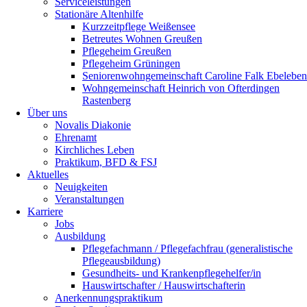
Serviceleistungen
Stationäre Altenhilfe
Kurzzeitpflege Weißensee
Betreutes Wohnen Greußen
Pflegeheim Greußen
Pflegeheim Grüningen
Seniorenwohngemeinschaft Caroline Falk Ebeleben
Wohngemeinschaft Heinrich von Ofterdingen
Rastenberg
Über uns
Novalis Diakonie
Ehrenamt
Kirchliches Leben
Praktikum, BFD & FSJ
Aktuelles
Neuigkeiten
Veranstaltungen
Karriere
Jobs
Ausbildung
Pflegefachmann / Pflegefachfrau (generalistische
Pflegeausbildung)
Gesundheits- und Krankenpflegehelfer/in
Hauswirtschafter / Hauswirtschafterin
Anerkennungspraktikum