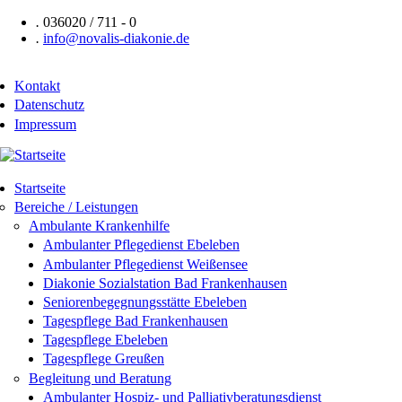
Direkt
.
036020 / 711 - 0
zum
.
info@novalis-diakonie.de
Inhalt
Kontakt
Header
Datenschutz
Impressum
Navigation
Startseite
Hauptnavigation
Bereiche / Leistungen
Ambulante Krankenhilfe
Ambulanter Pflegedienst Ebeleben
Ambulanter Pflegedienst Weißensee
Diakonie Sozialstation Bad Frankenhausen
Seniorenbegegnungsstätte Ebeleben
Tagespflege Bad Frankenhausen
Tagespflege Ebeleben
Tagespflege Greußen
Begleitung und Beratung
Ambulanter Hospiz- und Palliativberatungsdienst