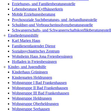
Erziehungs- und Familienberatungsstelle
Lebensberatung Kyffhäuserkreis
Mobile Erziehungsberatung
Psychosoziale Suchtberatungs- und -behandlungsstelle
Schuldner-und Verbraucherinsolvenzberatungsstelle
Schwangerschafts- und Schwangerschaftskonfliktberatungsstel
Eingliederungshilfe
Karl Marien Haus
Familienentlastender Dienst
Sozialpsychiatrisches Zentrum
Wohnheim Haus Jona Freienbessingen
Hofladen in Freienbessingen
Kinder- und Jugendhilfe
Kinderhaus Grüningen
Kindergarten Heldrungen
Wohngruppe I Bad Frankenhausen
Wohngruppe II Bad Frankenhausen
Wohngruppe III Bad Frankenhausen
Wohngruppe Heldrungen
Wohngruppe Oberheldrungen
Wohngruppe Seehausen