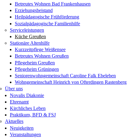
Betreutes Wohnen Bad Frankenhausen
Erziehungsbeistand
Heilpädagogische Frühförderung
Sozialpädagogische Familienhilfe
Serviceleistungen
Küche Greußen
Stationäre Altenhilfe
Kurzzeitpflege Weißensee
Betreutes Wohnen Greußen
Pflegeheim Greußen
Pflegeheim Grüningen
Seniorenwohngemeinschaft Caroline Falk Ebeleben
Wohngemeinschaft Heinrich von Ofterdingen Rastenberg
Über uns
Novalis Diakonie
Ehrenamt
Kirchliches Leben
Praktikum, BFD & FSJ
Aktuelles
Neuigkeiten
Veranstaltungen